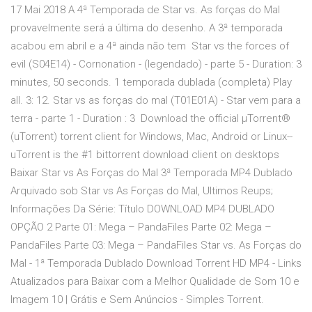
17 Mai 2018 A 4ª Temporada de Star vs. As forças do Mal
provavelmente será a última do desenho. A 3ª temporada
acabou em abril e a 4ª ainda não tem Star vs the forces of
evil (S04E14) - Cornonation - (legendado) - parte 5 - Duration: 3
minutes, 50 seconds. 1 temporada dublada (completa) Play
all. 3: 12. Star vs as forças do mal (T01E01A) - Star vem para a
terra - parte 1 - Duration : 3 Download the official µTorrent®
(uTorrent) torrent client for Windows, Mac, Android or Linux--
uTorrent is the #1 bittorrent download client on desktops
Baixar Star vs As Forças do Mal 3ª Temporada MP4 Dublado
Arquivado sob Star vs As Forças do Mal, Ultimos Reups;
Informações Da Série: Título DOWNLOAD MP4 DUBLADO
OPÇÃO 2 Parte 01: Mega – PandaFiles Parte 02: Mega –
PandaFiles Parte 03: Mega – PandaFiles Star vs. As Forças do
Mal - 1ª Temporada Dublado Download Torrent HD MP4 - Links
Atualizados para Baixar com a Melhor Qualidade de Som 10 e
Imagem 10 | Grátis e Sem Anúncios - Simples Torrent.