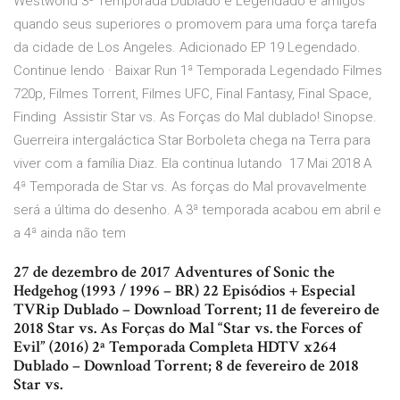
Westworld 3ª Temporada Dublado e Legendado e amigos
quando seus superiores o promovem para uma força tarefa
da cidade de Los Angeles. Adicionado EP 19 Legendado.
Continue lendo · Baixar Run 1ª Temporada Legendado Filmes
720p, Filmes Torrent, Filmes UFC, Final Fantasy, Final Space,
Finding Assistir Star vs. As Forças do Mal dublado! Sinopse.
Guerreira intergaláctica Star Borboleta chega na Terra para
viver com a família Diaz. Ela continua lutando 17 Mai 2018 A
4ª Temporada de Star vs. As forças do Mal provavelmente
será a última do desenho. A 3ª temporada acabou em abril e
a 4ª ainda não tem
27 de dezembro de 2017 Adventures of Sonic the
Hedgehog (1993 / 1996 – BR) 22 Episódios + Especial
TVRip Dublado – Download Torrent; 11 de fevereiro de
2018 Star vs. As Forças do Mal “Star vs. the Forces of
Evil” (2016) 2ª Temporada Completa HDTV x264
Dublado – Download Torrent; 8 de fevereiro de 2018
Star vs.