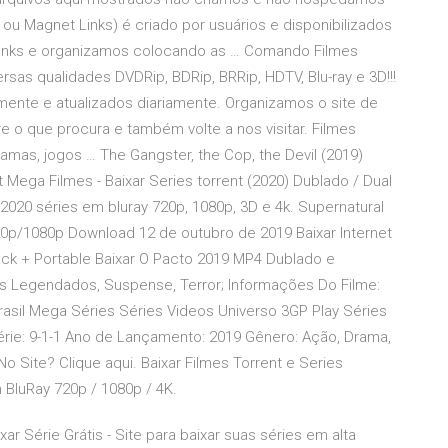
t ou Magnet Links) é criado por usuários e disponibilizados
 links e organizamos colocando as … Comando Filmes
rsas qualidades DVDRip, BDRip, BRRip, HDTV, Blu-ray e 3D!!!
ente e atualizados diariamente. Organizamos o site de
 o que procura e também volte a nos visitar. Filmes
amas, jogos … The Gangster, the Cop, the Devil (2019)
Mega Filmes - Baixar Series torrent (2020) Dublado / Dual
020 séries em bluray 720p, 1080p, 3D e 4k. Supernatural
0p/1080p Download 12 de outubro de 2019 Baixar Internet
ack + Portable Baixar O Pacto 2019 MP4 Dublado e
s Legendados, Suspense, Terror; Informações Do Filme:
 Brasil Mega Séries Séries Videos Universo 3GP Play Séries
Série: 9-1-1 Ano de Lançamento: 2019 Gênero: Ação, Drama,
 Site? Clique aqui. Baixar Filmes Torrent e Series
BluRay 720p / 1080p / 4K.
érie Grátis - Site para baixar suas séries em alta