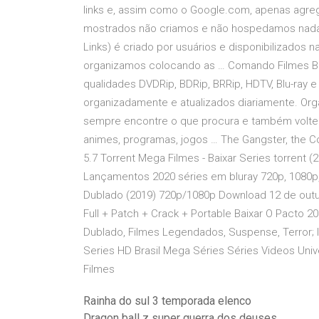
links e, assim como o Google.com, apenas agrega
mostrados não criamos e não hospedamos nada n
Links) é criado por usuários e disponibilizados 
organizamos colocando as … Comando Filmes Bai
qualidades DVDRip, BDRip, BRRip, HDTV, Blu-ray e
organizadamente e atualizados diariamente. Org
sempre encontre o que procura e também volte a 
animes, programas, jogos … The Gangster, the C
5.7 Torrent Mega Filmes - Baixar Series torrent 
Lançamentos 2020 séries em bluray 720p, 1080p,
Dublado (2019) 720p/1080p Download 12 de outub
Full + Patch + Crack + Portable Baixar O Pacto
Dublado, Filmes Legendados, Suspense, Terror; In
Series HD Brasil Mega Séries Séries Videos Unive
Filmes
Rainha do sul 3 temporada elenco
Dragon ball z super guerra dos deuses