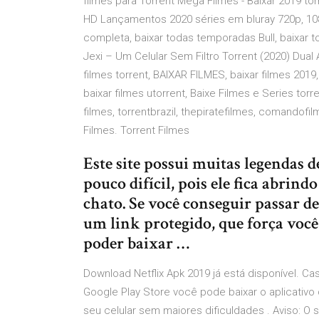
filmes para Torrent Mega Filmes - Baixar 2019 to
HD Lançamentos 2020 séries em bluray 720p, 1080p
completa, baixar todas temporadas Bull, baixar to
Jexi – Um Celular Sem Filtro Torrent (2020) Dual Á
filmes torrent, BAIXAR FILMES, baixar filmes 2019
baixar filmes utorrent, Baixe Filmes e Series to
filmes, torrentbrazil, thepiratefilmes, comandof
Filmes. Torrent Filmes
Este site possui muitas legendas d
pouco difícil, pois ele fica abri
chato. Se você conseguir passar d
um link protegido, que força você
poder baixar …
Download Netflix Apk 2019 já está disponível. C
Google Play Store você pode baixar o aplicativo 
seu celular sem maiores dificuldades . Aviso: 