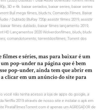
rrent (2020) Dublado / Dual Áudio download Torrent filmes
, 3D e 4k. baixar seriados, baixar series, baixar series
rrent Bull mega filmes, bludv.tv, Comando Filmes, Baixar
udio / Dublado BluRay 720p assistir filmes 2019, assistir
, baixar filmes dublado, baixar filmes lançamento 2019,
rrent HD Lançamentos 2020 Wolverdonfilmes, bludv, bludv
ilmes, comandotorrents, torrentdosfilmes, Torrent dos
e filmes e séries, mas para baixar é um
ndo um pop-under na página que é bem
esse pop-under, ainda tem que abrir em
 a clicar em um anúncio do site para
aso você não tenha acesso a loja de apps do google, a
da Netflix 2019 através de nosso site e instalar o apk em
O site PirataFilmesTorrent.com é apenas um AGREGADOR de