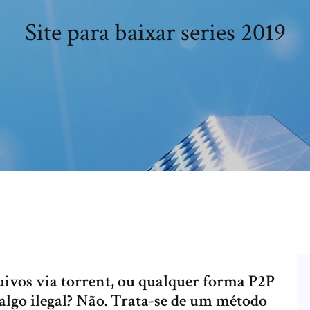
Site para baixar series 2019
uivos via torrent, ou qualquer forma P2P
 algo ilegal? Não. Trata-se de um método