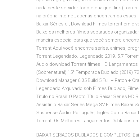
nada neste servidor todo e qualquer link (Torren
na própria internet, apenas encontramos esses
Baixar Séries e , Download Filmes torrent em dive
Baixe os melhores filmes separados organizadam
maneira especial para que você sempre encontre
Torrent Aqui você encontra series, animes, progr
Torrent Legendado. Legendado 2019. 5.7 Torrent 
Áudio download Torrent filmes HD Lançamentos 2
(Sobrenatural) 15ª Temporada Dublado (2019) 72
Download Manager 6.35 Build 5 Full + Patch + Cr
Legendado Arquivado sob Filmes Dublado, Filme
Título no Brasil: O Pacto Título Baixar Series HD
Assistir.io Baixar Séries Mega SV Filmes Baixar 
Suspense Áudio: Português, Inglês Como Baixar No
Torrent. Os Melhores Lançamentos Dublados em 
BAIXAR SERIADOS DUBLADOS E COMPLETOS. Baixar S