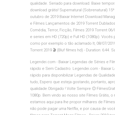
qualidade. Seriado para download. Baixe tempor
download grátis! Supernatural (Sobrenatural) 
outubro de 2019 Baixar Internet Download Manager
e Filmes Lançamentos de 2019 Torrent Dublados
Comédia, Terror, Ficção, Filmes 2019 Torrent 06/
e series em HD (720p) e Full HD (1080p). Vocês p
como por exemplo o tão aclamado It, 08/07/2019
Torrent 2019 🎬 (Bluf filmes hd) - Duration: 6:44
Legendei.com - Baixar Legendas de Séries e Fil
rápido e Sem Cadastro. Legendei.com - Baixar 
rápido para disponibilizar Legendas de Qualidade
tudo, Espero que esteja gostando, portanto, apro
qualidade.Obrigado ! Volte Sempre 🙂 FilmesGrati
1080p. Bem vindo ao nosso site Filmes Grátis, o 
estamos aqui para lhe propor milhares de Filme
não pode pagar uma Netflix, e por causa de voc