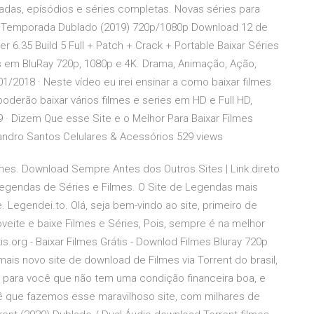
adas, epísódios e séries completas. Novas séries para
15ª Temporada Dublado (2019) 720p/1080p Download 12 de
 6.35 Build 5 Full + Patch + Crack + Portable Baixar Séries
 em BluRay 720p, 1080p e 4K. Drama, Animação, Ação,
01/2018 · Neste vídeo eu irei ensinar a como baixar filmes
oderão baixar vários filmes e series em HD e Full HD,
 · Dizem Que esse Site e o Melhor Para Baixar Filmes
. Sandro Santos Celulares & Acessórios 529 views
mes. Download Sempre Antes dos Outros Sites | Link direto
Legendas de Séries e Filmes. O Site de Legendas mais
. Legendei.to. Olá, seja bem-vindo ao site, primeiro de
veite e baixe Filmes e Séries, Pois, sempre é na melhor
s.org - Baixar Filmes Grátis - Downlod Filmes Bluray 720p
mais novo site de download de Filmes via Torrent do brasil,
s para você que não tem uma condição financeira boa, e
ê que fazemos esse maravilhoso site, com milhares de