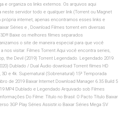
 e organiza os links externos. Os arquivos aqui
este servidor todo e qualquer link (Torrent ou Magnet
na própria internet, apenas encontramos esses links e
xar Séries e , Download Filmes torrent em diversas
 3D!!! Baixe os melhores filmes separados
anizamos o site de maneira especial para que você
nos visitar. Filmes Torrent Aqui você encontra series,
op, the Devil (2019) Torrent Legendado. Legendado 2019.
(2020) Dublado / Dual Áudio download Torrent filmes HD
 3D e 4k. Supernatural (Sobrenatural) 15ª Temporada
ro de 2019 Baixar Internet Download Manager 6.35 Build 5
 2019 MP4 Dublado e Legendado Arquivado sob Filmes
formações Do Filme: Título no Brasil: O Pacto Título Baixar
rso 3GP Play Séries Assistir.io Baixar Séries Mega SV