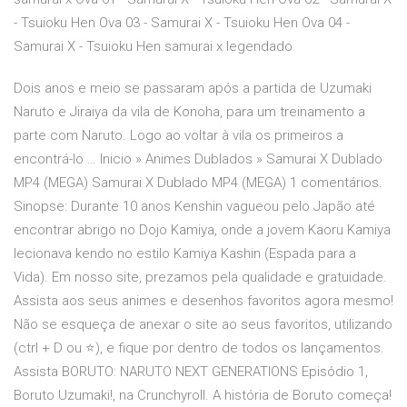
- Tsuioku Hen Ova 03 - Samurai X - Tsuioku Hen Ova 04 -
Samurai X - Tsuioku Hen samurai x legendado
Dois anos e meio se passaram após a partida de Uzumaki
Naruto e Jiraiya da vila de Konoha, para um treinamento a
parte com Naruto. Logo ao voltar à vila os primeiros a
encontrá-lo … Inicio » Animes Dublados » Samurai X Dublado
MP4 (MEGA) Samurai X Dublado MP4 (MEGA) 1 comentários.
Sinopse: Durante 10 anos Kenshin vagueou pelo Japão até
encontrar abrigo no Dojo Kamiya, onde a jovem Kaoru Kamiya
lecionava kendo no estilo Kamiya Kashin (Espada para a
Vida). Em nosso site, prezamos pela qualidade e gratuidade.
Assista aos seus animes e desenhos favoritos agora mesmo!
Não se esqueça de anexar o site ao seus favoritos, utilizando
(ctrl + D ou ⭐), e fique por dentro de todos os lançamentos.
Assista BORUTO: NARUTO NEXT GENERATIONS Episódio 1,
Boruto Uzumaki!, na Crunchyroll. A história de Boruto começa!