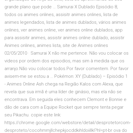
grande plano que pode … Samurai X Dublado Episódio 8,
todos os animes onlines, assisitr animes onlines, lista de
animes legendados, lista de animes dublados, vários animes
onlines, ver animes online, ver animes online dublados, app
para assisitir animes, assistir animes online dublado, assistir
Animes onlines, animes lista, site de Animes onlines
02/05/2010 · Samurai X não me pertence. Não vou colocar os
videos por ordem dos episodios, mas sim à medida que os
arranjo.Não vou colocar todos.Por favor comentem. Por favor
avisem-me se estou a … Pokémon: XY (Dublado) – Episódio 1
- Animes Online Ash chega na Região Kalos com Alexa, que
revela que sua irmã é uma líder de ginásio, mas ela não se
encontrava. Em seguida eles conhecem Clemont e Bonnie e
dão de cara com a Equipe Rocket que sempre tenta pegar
seu Pikachu. copie este link:
https://chrome.google.com/webstore/detail/desprotetorcom-
desproteto/cocohmmjllchepkjocddkihldoiillkl?hl=pt-br ova do