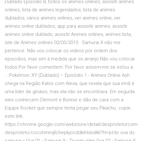
Dublado Episódio 8, todos os animes onlines, assisitr animes
onlines, lista de animes legendados, lista de animes
dublados, vários animes onlines, ver animes online, ver
animes online dublados, app para assisitir animes, assistir
animes online dublado, assistir Animes onlines, animes lista,
site de Animes onlines 02/05/2010 · Samurai X não me
pertence. Não vou colocar os videos por ordem dos
episodios, mas sim à medida que os arranjo.Não vou colocar
todos.Por favor comentem. Por favor avisem-me se estou a
… Pokémon: XY (Dublado) – Episódio 1 - Animes Online Ash
chega na Região Kalos com Alexa, que revela que sua irmã é
uma líder de ginásio, mas ela não se encontrava. Em seguida
eles conhecem Clemont e Bonnie e dão de cara com a
Equipe Rocket que sempre tenta pegar seu Pikachu. copie
este link:
https://chrome.google.com/webstore/detail/desprotetorcom-
desproteto/cocohmmjllchepkjocddkihldoiillkl?hl=pt-br ova do
samurai x Ova 01 - Samurai X - Tsuioku Hen Ova 02 - Samurai X