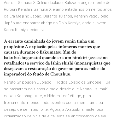
Assistir Samurai X Online dublado! Batizada originalmente de
Rurouni Kenshin, Samurai X é ambientada nos primeiros anos
da Era Meiji no Japão. Durante 10 anos, Kenshin vagou pelo
Japão até encontrar abrigo no Dojo Kamiya, onde a jovem
Kaoru Kamiya lecionava …
A errante caminhada do jovem ronin tinha um
propósito: A expiação pelas inúmeras mortes que
causara durante o Bakumatsu (fim do
bakufu/shogunato) quando era um hitokiri (assassino
retalhador) a serviço da Ishin shishi (monarquistas que
desejavam a restauração do governo para as mãos do
imperador) do feudo de Choushuu.
Naruto Shippuden Dublado – Todos Episódios Sinopse – Já
se passaram dois anos e meio desde que Naruto Uzumaki
deixou Konohagakure, o Hidden Leaf Village, para
treinamento intenso após eventos que alimentaram seu
desejo de ser mais forte. Agora, a Akatsuki, a misteriosa
organização de ninja de elite, está se aproximando de seu