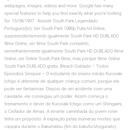
webpages, images, videos and more. Google has many
special features to help you find exactly what you're looking
for. 13/08/1997 · Assistir South Park Legendado
Portugues(br), Ver South Park 1080p Fulla hd Online,
surpreendentemente igualmente South Park HD DUBLADO
filme Online, ver filme South Park completo,
semelhantemente igualmente South Park HD DUBLADO filme
Online, ver Online South Park filme, mas porque filme Online
South Park DUBLADO gratis, Bleach Dublado – Todos
Episódios Sinopse – O estudante do ensino médio Kurosaki
Ichigo é diferente de qualquer criança comum, porque ele
pode ver fantasmas. Depois de um acidente com uma
cavidade, ele conseguiu um poder. Assim começa o
treinamento e dever de Kurosaki Ichigo como um Shinigami,
o Ceifador de Almas. A errante caminhada do jovem ronin
tinha um propósito: A expiação pelas inúmeras mortes que
causara durante o Bakumatsu (fim do bakufu/shogunato)