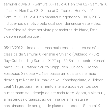
samurai x Ova 01 - Samurai X - Tsuioku Hen Ova 02 - Samurai X
- Tsuioku Hen Ova 03 - Samurai X - Tsuioku Hen Ova 04 -
Samurai X - Tsuioku Hen samurai x legendado 18/01/2013 ·
Indique-nos o motivo pelo qual quer denunciar este vídeo.
Este vídeo só deve ser visto por maiores de idade; Este
vídeo é ilegal porque :
05/12/2012 · Uma das cenas mais emocionantes da série
clássica de Samurai X Kenshin e Shishio (Dublado PT-BR)
Ray=Out. Loading Samurai X PT ep. 60 Shishio contra Kenshin
parte 1/3 - Duration: Naruto Shippuden Dublado – Todos
Episódios Sinopse – Já se passaram dois anos e meio
desde que Naruto Uzumaki deixou Konohagakure, o Hidden
Leaf Village, para treinamento intenso após eventos que
alimentaram seu desejo de ser mais forte. Agora, a Akatsuki,
a misteriosa organização de ninja de elite, está se
aproximando de seu grande plano que pode … Samurai X